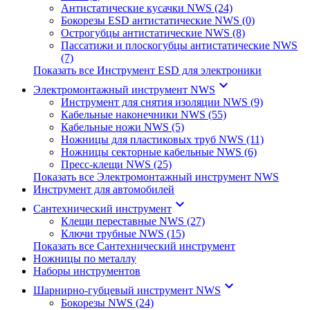
Антистатические кусачки NWS (24)
Бокорезы ESD антистатические NWS (0)
Острогубцы антистатические NWS (8)
Пассатижи и плоскогубцы антистатические NWS
(7)
Показать все Инструмент ESD для электроники
keyboard_arrow_down
Электромонтажный инструмент NWS
Инструмент для снятия изоляции NWS (9)
Кабельные наконечники NWS (55)
Кабельные ножи NWS (5)
Ножницы для пластиковых труб NWS (11)
Ножницы секторные кабельные NWS (6)
Пресс-клещи NWS (25)
Показать все Электромонтажный инструмент NWS
Инструмент для автомобилей
keyboard_arrow_down
Сантехнический инструмент
Клещи переставные NWS (27)
Ключи трубные NWS (15)
Показать все Сантехнический инструмент
Ножницы по металлу
Наборы инструментов
keyboard_arrow_down
Шарнирно-губцевый инструмент NWS
Бокорезы NWS (24)