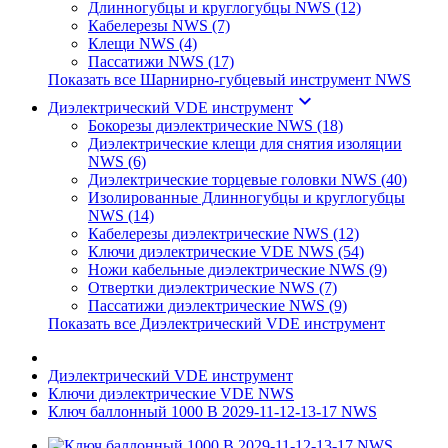
Длинногубцы и круглогубцы NWS (12)
Кабелерезы NWS (7)
Клещи NWS (4)
Пассатижи NWS (17)
Показать все Шарнирно-губцевый инструмент NWS
keyboard_arrow_down
Диэлектрический VDE инструмент
Бокорезы диэлектрические NWS (18)
Диэлектрические клещи для снятия изоляции
NWS (6)
Диэлектрические торцевые головки NWS (40)
Изолированные Длинногубцы и круглогубцы
NWS (14)
Кабелерезы диэлектрические NWS (12)
Ключи диэлектрические VDE NWS (54)
Ножи кабельные диэлектрические NWS (9)
Отвертки диэлектрические NWS (7)
Пассатижи диэлектрические NWS (9)
Показать все Диэлектрический VDE инструмент
Диэлектрический VDE инструмент
Ключи диэлектрические VDE NWS
Ключ баллонный 1000 В 2029-11-12-13-17 NWS