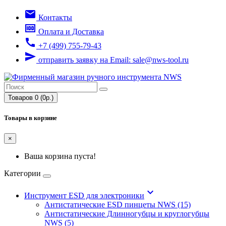
email
Контакты
money
Оплата и Доставка
call
+7 (499) 755-79-43
send
отправить заявку на Email: sale@nws-tool.ru
Товаров 0 (0р.)
Товары в корзине
×
Ваша корзина пуста!
Категории
keyboard_arrow_down
Инструмент ESD для электроники
Антистатические ESD пинцеты NWS (15)
Антистатические Длинногубцы и круглогубцы
NWS (5)