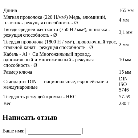
Длина
165 мм
Мягкая проволока (220 Н/мм²) Медь, алюминий,
4 мм
пластик - режущая способность - Ø
Гвоздь средней жесткости (750 Н / мм²), шпилька -
3,1 мм
режущая способность - Ø
Твердая проволока (1800 Н / мм²), проволочный трос,
2 мм
стальной канат - режущая способность - Ø
Кабель - Al + Cu Многожильный провод,
одножильный и многожильный - режущая
10 мм
способность - Ø
Размер ключа
15 мм
DIN
Стандарты DIN — национальные, европейские и
ISO
международные
5746
Твердость режущей кромки - HRC
57-59
Вес
230 г
Написать отзыв
Ваше имя: