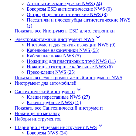
Антистатические кусачки NWS (24)
Бокорезы ESD антистатические NWS (0)
Острогубцы антистатические NWS (8)
Пассатижи и плоскогубцы антистатические NWS
(7)
Показать все Инструмент ESD для электроники
keyboard_arrow_down
Электромонтажный инструмент NWS
Инструмент для снятия изоляции NWS (9)
Кабельные наконечники NWS (55)
Кабельные ножи NWS (5)
Ножницы для пластиковых труб NWS (11)
Ножницы секторные кабельные NWS (6)
Пресс-клещи NWS (25)
Показать все Электромонтажный инструмент NWS
Инструмент для автомобилей
keyboard_arrow_down
Сантехнический инструмент
Клещи переставные NWS (27)
Ключи трубные NWS (15)
Показать все Сантехнический инструмент
Ножницы по металлу
Наборы инструментов
keyboard_arrow_down
Шарнирно-губцевый инструмент NWS
Бокорезы NWS (24)