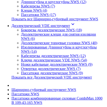
Длинногубцы и круглогубцы NWS (12)
Кабелерезы NWS (7)
Клещи NWS (4)
Пассатижи NWS (17)
Показать все Шарнирно-губцевый инструмент NWS
keyboard_arrow_down
Диэлектрический VDE инструмент
Бокорезы диэлектрические NWS (18)
Диэлектрические клещи для снятия изоляции
NWS (6)
Диэлектрические торцевые головки NWS (40)
Изолированные Длинногубцы и круглогубцы
NWS (14)
Кабелерезы диэлектрические NWS (12)
Ключи диэлектрические VDE NWS (54)
Ножи кабельные диэлектрические NWS (9)
Отвертки диэлектрические NWS (7)
Пассатижи диэлектрические NWS (9)
Показать все Диэлектрический VDE инструмент
Шарнирно-губцевый инструмент NWS
Пассатижи NWS
Пассатижи комбинированные силовые CombiMax 1000
B 109-43-165 NWS