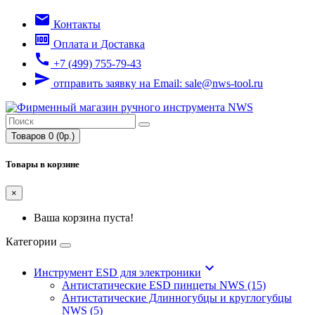
email
Контакты
money
Оплата и Доставка
call
+7 (499) 755-79-43
send
отправить заявку на Email: sale@nws-tool.ru
Товаров 0 (0р.)
Товары в корзине
×
Ваша корзина пуста!
Категории
keyboard_arrow_down
Инструмент ESD для электроники
Антистатические ESD пинцеты NWS (15)
Антистатические Длинногубцы и круглогубцы
NWS (5)